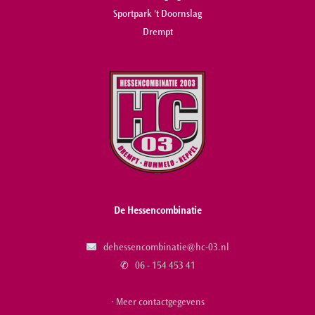
Sportpark 't Doornslag
Drempt
De Hessencombinatie
dehessencombinatie@hc-03.nl
✆
06 - 154 453 41
· Meer contactgegevens