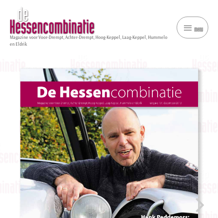
menu
menu
Magazine voor Voor-Drempt, Achter-Drempt, Hoog-Keppel, Laag-Keppel, Hummelo
en Eldrik