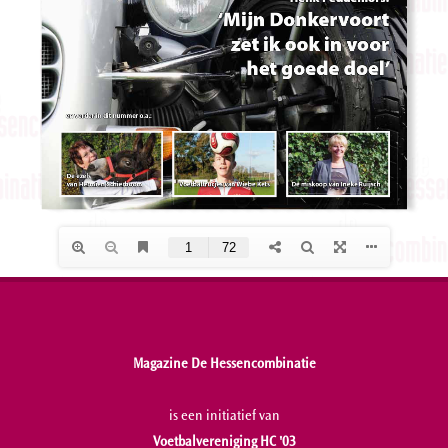
Magazine De Hessencombinatie
is een initiatief van
Voetbalvereniging HC '03