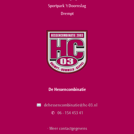
Sportpark 't Doornslag
Drempt
De Hessencombinatie
dehessencombinatie@hc-03.nl
✆
06 - 154 453 41
· Meer contactgegevens