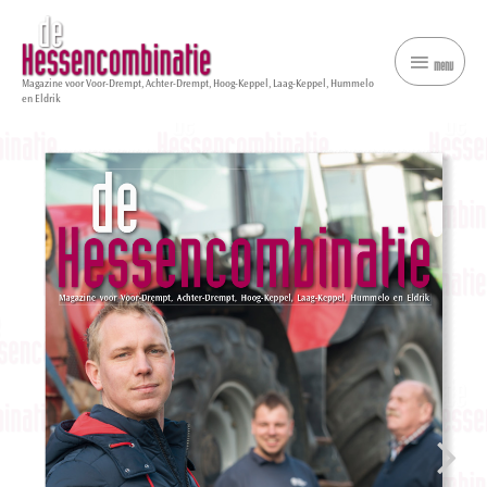
menu
menu
Magazine voor Voor-Drempt, Achter-Drempt, Hoog-Keppel, Laag-Keppel, Hummelo
en Eldrik