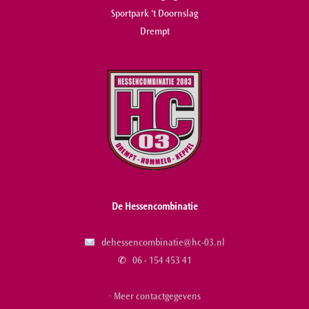
Sportpark 't Doornslag
Drempt
De Hessencombinatie
dehessencombinatie@hc-03.nl
✆
06 - 154 453 41
· Meer contactgegevens