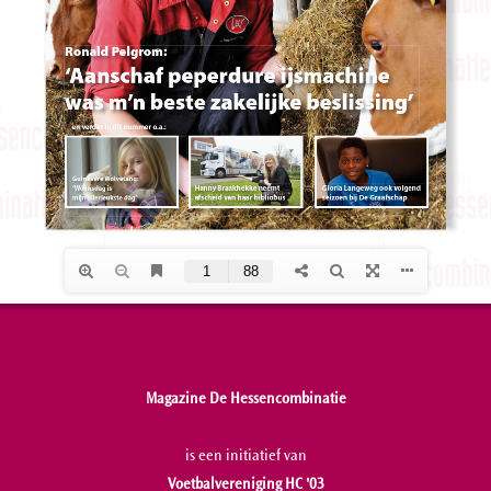
Magazine De Hessencombinatie
is een initiatief van
Voetbalvereniging HC '03