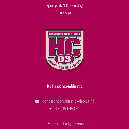
Sportpark 't Doornslag
Drempt
De Hessencombinatie
dehessencombinatie@hc-03.nl
✆
06 - 154 453 41
· Meer contactgegevens