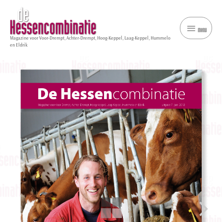
menu
menu
Magazine voor Voor-Drempt, Achter-Drempt, Hoog-Keppel, Laag-Keppel, Hummelo
en Eldrik