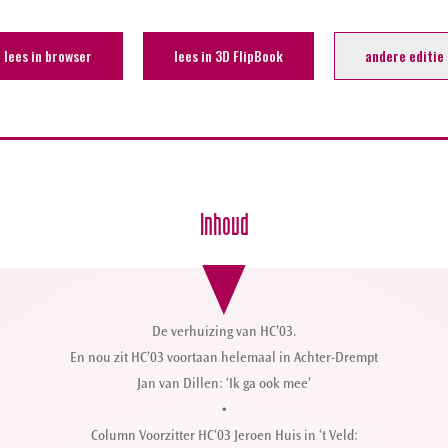
lees in browser
lees in 3D FlipBook
andere editie
Inhoud
De verhuizing van HC’03.
En nou zit HC’03 voortaan helemaal in Achter-Drempt
Jan van Dillen: ‘Ik ga ook mee’
•
Column Voorzitter HC‘03 Jeroen Huis in ‘t Veld: