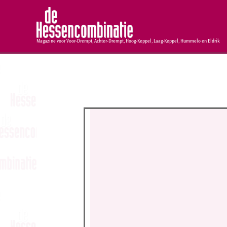
Magazine voor Voor-Drempt, Achter-Drempt, Hoog-Keppel, Laag-Keppel, Hummelo en Eldrik