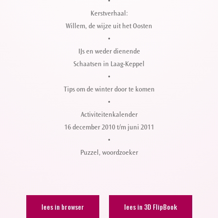
•
Kerstverhaal:
Willem, de wijze uit het Oosten
•
IJs en weder dienende
Schaatsen in Laag-Keppel
•
Tips om de winter door te komen
•
Activiteitenkalender
16 december 2010 t/m juni 2011
•
Puzzel, woordzoeker
lees in browser
lees in 3D FlipBook