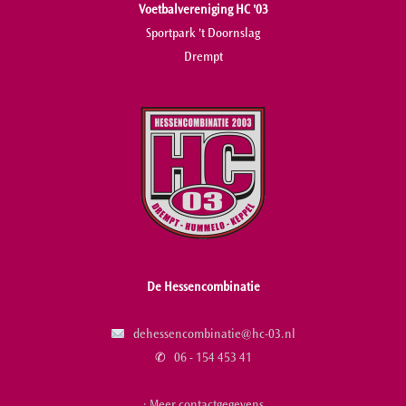
Voetbalvereniging HC '03
Sportpark 't Doornslag
Drempt
De Hessencombinatie
dehessencombinatie@hc-03.nl
✆
06 - 154 453 41