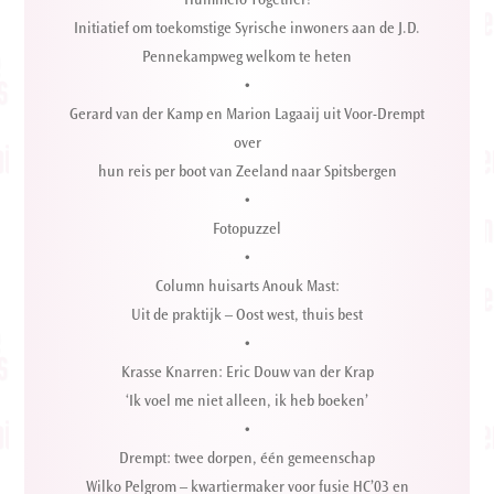
Hummelo Together!
Initiatief om toekomstige Syrische inwoners aan de J.D.
Pennekampweg welkom te heten
•
Gerard van der Kamp en Marion Lagaaij uit Voor-Drempt
over
hun reis per boot van Zeeland naar Spitsbergen
•
Fotopuzzel
•
Column huisarts Anouk Mast:
Uit de praktijk – Oost west, thuis best
•
Krasse Knarren: Eric Douw van der Krap
‘Ik voel me niet alleen, ik heb boeken’
•
Drempt: twee dorpen, één gemeenschap
Wilko Pelgrom – kwartiermaker voor fusie HC’03 en