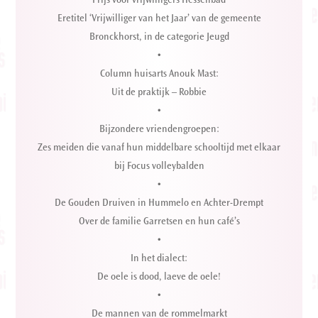
Prijs voor vrijwilligers Hessenbad
Eretitel ‘Vrijwilliger van het Jaar’ van de gemeente
Bronckhorst, in de categorie Jeugd
•
Column huisarts Anouk Mast:
Uit de praktijk – Robbie
•
Bijzondere vriendengroepen:
Zes meiden die vanaf hun middelbare schooltijd met elkaar
bij Focus volleybalden
•
De Gouden Druiven in Hummelo en Achter-Drempt
Over de familie Garretsen en hun café’s
•
In het dialect:
De oele is dood, laeve de oele!
•
De mannen van de rommelmarkt