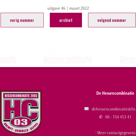
uitgave 46 | maart 2022
vorig nummer
archief
volgend nummer
De Hessencombinatie
dehessencombinatie@hc-
✆
06 - 154 453 41
· Meer contactgegevens