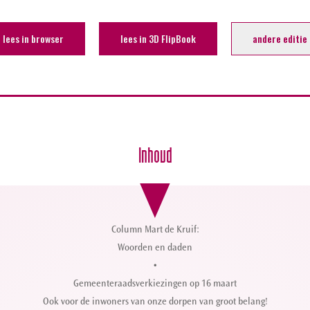
lees in browser
lees in 3D FlipBook
andere editie
Inhoud
Column Mart de Kruif:
Woorden en daden
•
Gemeenteraadsverkiezingen op 16 maart
Ook voor de inwoners van onze dorpen van groot belang!