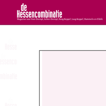
Magazine voor Voor-Drempt, Achter-Drempt, Hoog-Keppel, Laag-Keppel, Hummelo en Eldrik