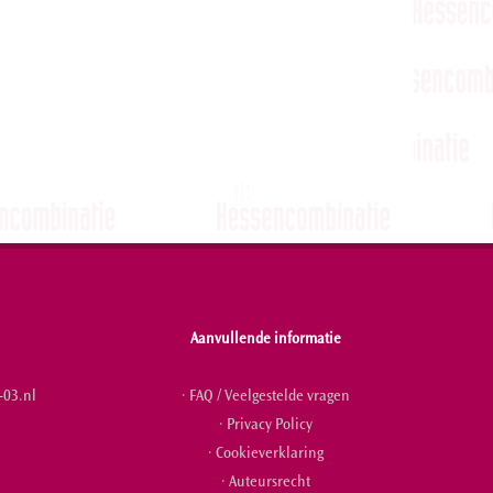
Aanvullende informatie
03.nl
· FAQ / Veelgestelde vragen
· Privacy Policy
· Cookieverklaring
· Auteursrecht