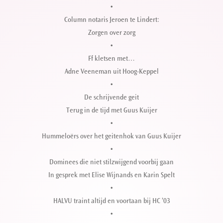
•
Column notaris Jeroen te Lindert:
Zorgen over zorg
•
Ff kletsen met…
Adne Veeneman uit Hoog-Keppel
•
De schrijvende geit
Terug in de tijd met Guus Kuijer
•
Hummeloërs over het geitenhok van Guus Kuijer
•
Dominees die niet stilzwijgend voorbij gaan
In gesprek met Elise Wijnands en Karin Spelt
•
HALVU traint altijd en voortaan bij HC ’03
•