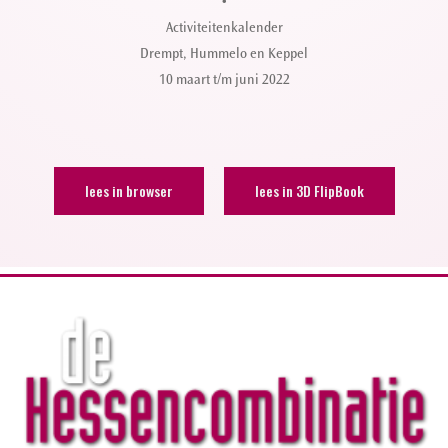
•
Activiteitenkalender
Drempt, Hummelo en Keppel
10 maart t/m juni 2022
lees in browser
lees in 3D FlipBook