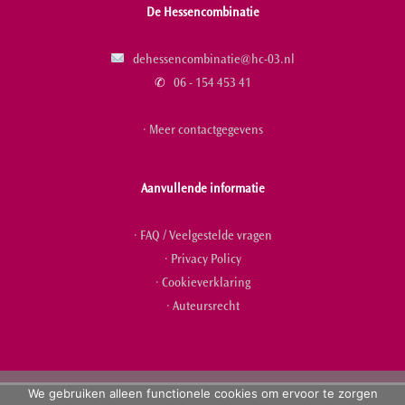
De Hessencombinatie
dehessencombinatie@hc-03.nl
✆
06 - 154 453 41
· Meer contactgegevens
Aanvullende informatie
· FAQ / Veelgestelde vragen
· Privacy Policy
· Cookieverklaring
· Auteursrecht
We gebruiken alleen functionele cookies om ervoor te zorgen